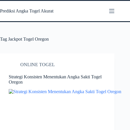
Skip
to
Prediksi Angka Togel Akurat
content
Tag
Jackpot Togel Oregon
ONLINE TOGEL
Strategi Konsisten Menentukan Angka Sakti Togel
Oregon