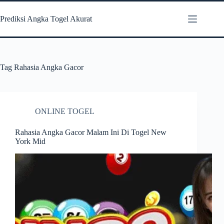
Skip
to
Prediksi Angka Togel Akurat
content
Tag
Rahasia Angka Gacor
ONLINE TOGEL
Rahasia Angka Gacor Malam Ini Di Togel New
York Mid