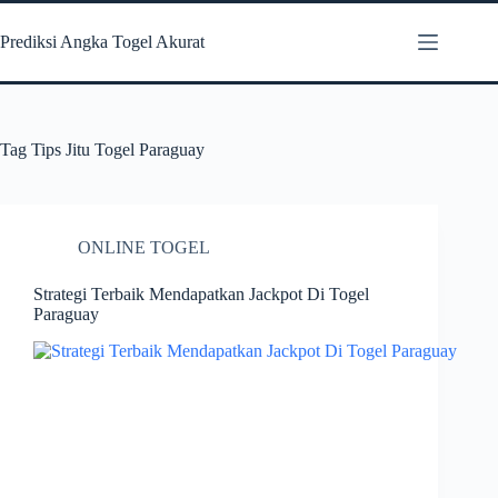
Skip
to
Prediksi Angka Togel Akurat
content
Tag
Tips Jitu Togel Paraguay
ONLINE TOGEL
Strategi Terbaik Mendapatkan Jackpot Di Togel
Paraguay