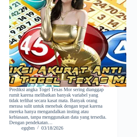
Prediksi angka Togel Texas Mor sering dianggap
rumit karena melibatkan banyak variabel yang
tidak terlihat secara kasat mata. Banyak orang
merasa sulit untuk menebak dengan tepat karena
mereka hanya mengandalkan insting atau
kebiasaan, tanpa menggunakan data yang tersedia.
Dengan pendekatan…
egqbm
03/18/2026