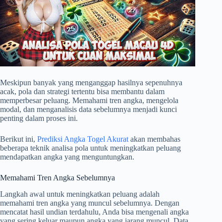
r
Meskipun banyak yang menganggap hasilnya sepenuhnya
acak, pola dan strategi tertentu bisa membantu dalam
memperbesar peluang. Memahami tren angka, mengelola
modal, dan menganalisis data sebelumnya menjadi kunci
penting dalam proses ini.
Berikut ini,
Prediksi Angka Togel Akurat
akan membahas
beberapa teknik analisa pola untuk meningkatkan peluang
mendapatkan angka yang menguntungkan.
Memahami Tren Angka Sebelumnya
Langkah awal untuk meningkatkan peluang adalah
memahami tren angka yang muncul sebelumnya. Dengan
mencatat hasil undian terdahulu, Anda bisa mengenali angka
yang sering keluar maupun angka yang jarang muncul. Data