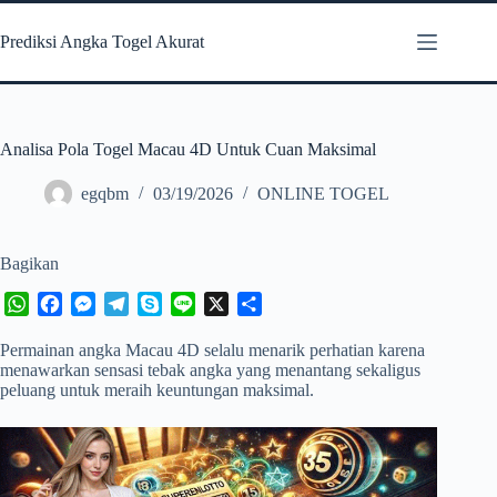
Skip
to
Prediksi Angka Togel Akurat
content
Analisa Pola Togel Macau 4D Untuk Cuan Maksimal
egqbm
03/19/2026
ONLINE TOGEL
Bagikan
W
F
M
T
S
L
X
S
h
a
e
e
k
i
h
Permainan angka Macau 4D selalu menarik perhatian karena
a
c
s
l
y
n
a
menawarkan sensasi tebak angka yang menantang sekaligus
t
e
s
e
p
e
r
peluang untuk meraih keuntungan maksimal.
s
b
e
g
e
e
A
o
n
r
p
o
g
a
p
k
e
m