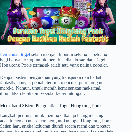
r
Permainan togel
selalu menjadi hiburan sekaligus peluang
bagi banyak orang untuk meraih hadiah besar, dan Togel
Hongkong Pools termasuk salah satu yang paling populer.
Dengan sistem pengundian yang transparan dan hadiah
fantastis, banyak pemain tertarik mencoba peruntungan
mereka. Namun, untuk meraih kemenangan maksimal,
dibutuhkan lebih dari sekadar keberuntungan.
Memahami Sistem Pengundian Togel Hongkong Pools
Langkah pertama untuk meningkatkan peluang menang
adalah memahami sistem pengundian togel Hongkong Pools.
Setiap hari, angka keluaran diundi secara resmi dan tercatat
dengan transparan, sehingga pemain bisa memanfaatkan data