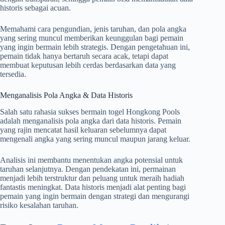
historis sebagai acuan.
Memahami cara pengundian, jenis taruhan, dan pola angka
yang sering muncul memberikan keunggulan bagi pemain
yang ingin bermain lebih strategis. Dengan pengetahuan ini,
pemain tidak hanya bertaruh secara acak, tetapi dapat
membuat keputusan lebih cerdas berdasarkan data yang
tersedia.
Menganalisis Pola Angka & Data Historis
Salah satu rahasia sukses bermain togel Hongkong Pools
adalah menganalisis pola angka dari data historis. Pemain
yang rajin mencatat hasil keluaran sebelumnya dapat
mengenali angka yang sering muncul maupun jarang keluar.
Analisis ini membantu menentukan angka potensial untuk
taruhan selanjutnya. Dengan pendekatan ini, permainan
menjadi lebih terstruktur dan peluang untuk meraih hadiah
fantastis meningkat. Data historis menjadi alat penting bagi
pemain yang ingin bermain dengan strategi dan mengurangi
risiko kesalahan taruhan.