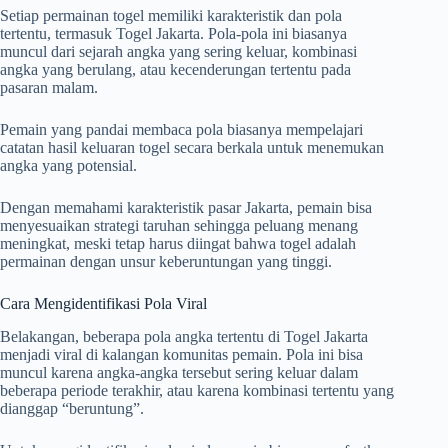
Setiap permainan togel memiliki karakteristik dan pola
tertentu, termasuk Togel Jakarta. Pola-pola ini biasanya
muncul dari sejarah angka yang sering keluar, kombinasi
angka yang berulang, atau kecenderungan tertentu pada
pasaran malam.
Pemain yang pandai membaca pola biasanya mempelajari
catatan hasil keluaran togel secara berkala untuk menemukan
angka yang potensial.
Dengan memahami karakteristik pasar Jakarta, pemain bisa
menyesuaikan strategi taruhan sehingga peluang menang
meningkat, meski tetap harus diingat bahwa togel adalah
permainan dengan unsur keberuntungan yang tinggi.
Cara Mengidentifikasi Pola Viral
Belakangan, beberapa pola angka tertentu di Togel Jakarta
menjadi viral di kalangan komunitas pemain. Pola ini bisa
muncul karena angka-angka tersebut sering keluar dalam
beberapa periode terakhir, atau karena kombinasi tertentu yang
dianggap “beruntung”.